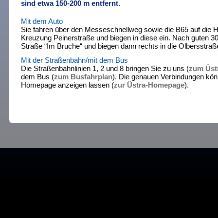
sind etwa 150-200 m entfernt.
Mit dem Auto
Sie fahren über den Messeschnellweg sowie die B65 auf die H
Kreuzung Peinerstraße und biegen in diese ein. Nach guten 300
Straße “Im Bruche“ und biegen dann rechts in die Olbersstraße
Mit der Straßenbahn/mit dem Bus
Die Straßenbahnlinien 1, 2 und 8 bringen Sie zu uns (
zum Üst
dem Bus (
zum Busfahrplan
). Die genauen Verbindungen könn
Homepage anzeigen lassen (
zur Üstra-Homepage
).