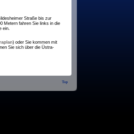
ildesheimer Straße bis zur
 Metern fahren Sie links in die
 ein.
raplan
) oder Sie kommen mit
en Sie sich über die Üstra-
Top